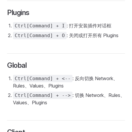
Plugins
: 打开安装插件对话框
Ctrl[Command] + I
: 关闭或打开所有 Plugins
Ctrl[Command] + O
Global
: 反向切换 Network、
Ctrl[Command] + <--
Rules、Values、Plugins
: 切换 Network、Rules、
Ctrl[Command] + -->
Values、Plugins