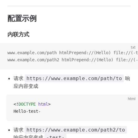
配置示例
内联方式
txt
www.example.com/path htmlPrepend://(Hello) file://(-t
www.example.com/path2 htmlPrepend://(Hello) file://(-
请求
响
https://www.example.com/path/to
应内容变成
html
<!
DOCTYPE
 html
>
Hello-test-
请求
https://www.example.com/path2/to
响应内容变成
-test-