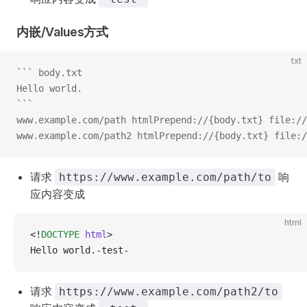
内嵌/Values方式
txt
``` body.txt
Hello world.
```
www.example.com/path htmlPrepend://{body.txt} file://
www.example.com/path2 htmlPrepend://{body.txt} file:
请求
响
https://www.example.com/path/to
应内容变成
html
<!
DOCTYPE
 html
>
Hello world.-test-
请求
https://www.example.com/path2/to