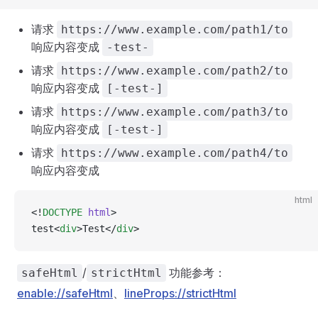
请求
https://www.example.com/path1/to
响应内容变成
-test-
请求
https://www.example.com/path2/to
响应内容变成
[-test-]
请求
https://www.example.com/path3/to
响应内容变成
[-test-]
请求
https://www.example.com/path4/to
响应内容变成
html
<!
DOCTYPE
 html
>
test<
div
>Test</
div
>
/
功能参考：
safeHtml
strictHtml
enable://safeHtml
、
lineProps://strictHtml