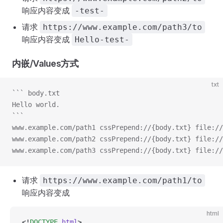
响应内容变成
-test-
请求
https://www.example.com/path3/to
响应内容变成
Hello-test-
内嵌/Values方式
txt
``` body.txt
Hello world.
```
www.example.com/path1 cssPrepend://{body.txt} file://
www.example.com/path2 cssPrepend://{body.txt} file://
www.example.com/path3 cssPrepend://{body.txt} file://
请求
https://www.example.com/path1/to
响应内容变成
html
<!
DOCTYPE
 html
>