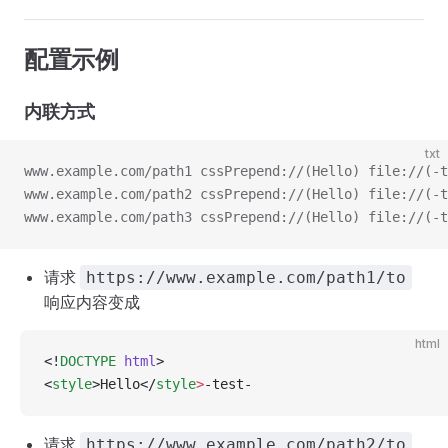
配置示例
内联方式
txt
www.example.com/path1 cssPrepend://(Hello) file://(-t
www.example.com/path2 cssPrepend://(Hello) file://(-t
www.example.com/path3 cssPrepend://(Hello) file://(-t
请求
https://www.example.com/path1/to
响应内容变成
html
<!
DOCTYPE
 html
>
<
style
>Hello</
style
>
-test-
请求
https://www.example.com/path2/to