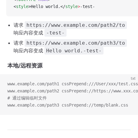
<
style
>Hello world.</
style
>
-test-
请求
https://www.example.com/path2/to
响应内容变成
-test-
请求
https://www.example.com/path3/to
响应内容变成
Hello world.-test-
本地/远程资源
txt
www.example.com/path1 cssPrepend:///User/xxx/test.css
www.example.com/path2 cssPrepend://https://www.xxx.co
# 通过编辑临时文件
www.example.com/path3 cssPrepend://temp/blank.css