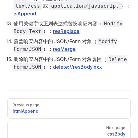
或
）：
text/css
application/javascript
jsAppend
使用关键字或正则表达式替换响应内容（
Modify
）：
resReplace
Body Text
覆盖响应内容中的 JSON/Form 对象（
Modify
）：
resMerge
Form/JSON
删除响应内容中的 JSON/Form 对象属性（
Delete
）：
delete://resBody.xxx
Form/JSON
Pager
Previous page
htmlAppend
Next page
cssBody