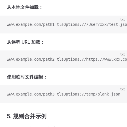
从本地文件加载：
txt
www.example.com/path1 tlsOptions:///User/xxx/test.jso
从远程 URL 加载：
txt
www.example.com/path2 tlsOptions://https://www.xxx.co
使用临时文件编辑：
txt
www.example.com/path3 tlsOptions://temp/blank.json
5. 规则合并示例