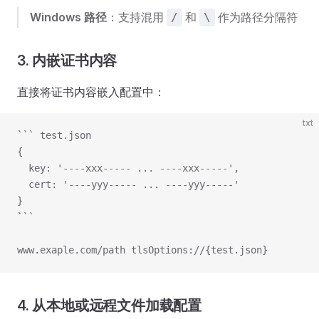
Windows 路径
：支持混用
和
作为路径分隔符
/
\
3. 内嵌证书内容
直接将证书内容嵌入配置中：
txt
``` test.json
{
  key: '----xxx----- ... ----xxx-----',
  cert: '----yyy----- ... ----yyy-----'
}
```
www.exaple.com/path tlsOptions://{test.json}
4. 从本地或远程文件加载配置