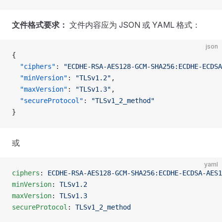
文件格式要求：
文件内容应为 JSON 或 YAML 格式：
json
{
  "ciphers"
: 
"ECDHE-RSA-AES128-GCM-SHA256:ECDHE-ECDSA
  "minVersion"
: 
"TLSv1.2"
,
  "maxVersion"
: 
"TLSv1.3"
,
  "secureProtocol"
: 
"TLSv1_2_method"
}
或
yaml
ciphers
: 
ECDHE-RSA-AES128-GCM-SHA256:ECDHE-ECDSA-AES1
minVersion
: 
TLSv1.2
maxVersion
: 
TLSv1.3
secureProtocol
: 
TLSv1_2_method