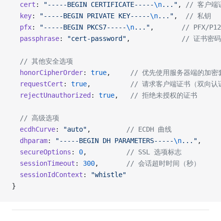
  cert
: 
"-----BEGIN CERTIFICATE-----
\n
..."
, 
// 客户端
  key
: 
"-----BEGIN PRIVATE KEY-----
\n
..."
,  
// 私钥
  pfx
: 
"-----BEGIN PKCS7-----
\n
..."
,       
// PFX/P
  passphrase
: 
"cert-password"
,             
// 证书密码
  // 其他安全选项
  honorCipherOrder
: 
true
,     
// 优先使用服务器端的加密
  requestCert
: 
true
,          
// 请求客户端证书（双向认
  rejectUnauthorized
: 
true
,   
// 拒绝未授权的证书
  // 高级选项
  ecdhCurve
: 
"auto"
,         
// ECDH 曲线
  dhparam
: 
"-----BEGIN DH PARAMETERS-----
\n
..."
,
  secureOptions
: 
0
,          
// SSL 选项标志
  sessionTimeout
: 
300
,       
// 会话超时时间（秒）
  sessionIdContext
: 
"whistle"
}