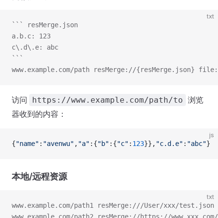
txt
``` resMerge.json
a.b.c: 123
c\.d\.e: abc
```
www.example.com/path resMerge://{resMerge.json} file:
访问
浏览
https://www.example.com/path/to
器收到的内容：
js
{
"name"
:
"avenwu"
,
"a"
:{
"b"
:{
"c"
:
123
}},
"c.d.e"
:
"abc"
}
本地/远程资源
txt
www.example.com/path1 resMerge:///User/xxx/test.json
www.example.com/path2 resMerge://https://www.xxx.com/