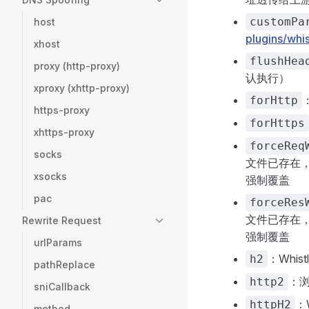
customPa
host
plugins/whi
xhost
flushHea
proxy (http-proxy)
认执行）
xproxy (xhttp-proxy)
forHttp
https-proxy
forHttps
xhttps-proxy
forceReq
socks
文件已存在
xsocks
强制覆盖
pac
forceRes
文件已存在
Rewrite Request
强制覆盖
urlParams
：Whis
h2
pathReplace
：浏
http2
sniCallback
：
httpH2
method