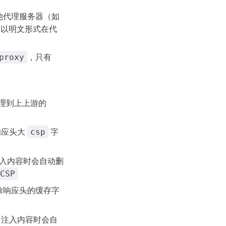
他代理服务器（如
求将以明文形式在代
，只有
proxy
理到上上游的
响应头大
字
csp
入内容时会自动删
CSP
除响应头的缓存字
注入内容时会自