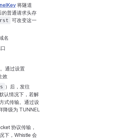
nnelKey
将隧道
后的普通请求头存
可改变这一
rst
域名
端口
。通过设置
生效
）后，发往
s
量。默认情况下，若解
 方式传输。通过设
级为 TUNNEL
cket 协议传输，
下，Whistle 会