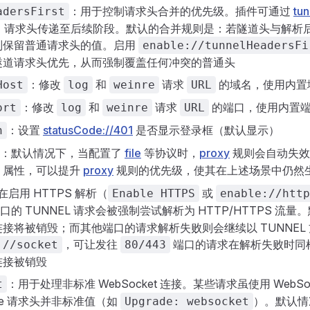
：用于控制请求头合并的优先级。插件可通过
tu
adersFirst
L）请求头传递至后续阶段。默认的合并规则是：若隧道头与解析
则保留普通请求头的值。启用
enable://tunnelHeadersFi
隧道请求头优先，从而强制覆盖任何冲突的普通头
：修改
和
请求
的域名，使用内置
Host
log
weinre
URL
：修改
和
请求
的端口，使用内置
ort
log
weinre
URL
：设置
statusCode://401
是否显示登录框（默认显示）
n
：默认情况下，当配置了
file
等协议时，
proxy
规则会自动失效
属性，可以提升
proxy
规则的优先级，使其在上述场景中仍然
在启用 HTTPS 解析（
或
Enable HTTPS
enable://http
口的 TUNNEL 请求会被强制尝试解析为 HTTP/HTTPS 流
接将被销毁；而其他端口的请求解析失败则会继续以 TUNNEL
，可让发往
端口的请求在解析失败时同样降
://socket
80/443
连接被销毁
：用于处理非标准 WebSocket 连接。某些请求虽使用 WebSo
t
ade 请求头并非标准值（如
）。默认情况
Upgrade: websocket