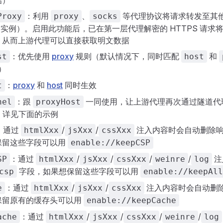
启）
：利用
、
等代理协议将请求转发至其
Proxy
proxy
socks
stle 实例）。启用此功能后，已在第一层代理解密的 HTTPS 请
，从而上游代理可以直接获取明文数据
：优先使用
proxy
规则（默认情况下，同时匹配
和
st
host
）
：
proxy
和
host
同时生效
t
：跟
一同使用，让上游代理再次通过隧道代
nel
proxyHost
理，详见下面的示例
：通过
/
/
注入内容时会自动删除
htmlXxx
jsXxx
cssXxx
保留这些字段可以用
enable://keepCSP
：通过
/
/
/
/
注
SP
htmlXxx
jsXxx
cssXxx
weinre
log
字段，如果想保留这些字段可以用
csp
enable://keepAll
：通过
/
/
注入内容时会自动删
e
htmlXxx
jsXxx
cssXxx
保留原有的缓存头可以用
enable://keepCache
：通过
/
/
/
/
ache
htmlXxx
jsXxx
cssXxx
weinre
log