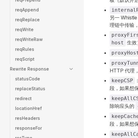
板（默认开
reqAppend
internal
另一 Whi
reqReplace
理链中传输
reqWrite
proxyFir
reqWriteRaw
生效
host
reqRules
proxyHos
reqScript
proxyTun
Rewrite Response
HTTP 代
statusCode
keepCSP
段，如果想
replaceStatus
keepAllC
redirect
除响应头的
locationHref
keepCach
resHeaders
段，如果想
responseFor
keepAllC
resType