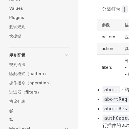
Values
分隔符为
|
Plugins
参数
描
测试规则
快捷键
pattern
匹
action
具
规则配置
可
规则语法
filters
•
匹配模式（pattern）
•
操作指令（operation）
：
abort
过滤器（filters）
abortReq
协议列表
abortRes
@
authCapt
%
行插件的 aut
Map Local