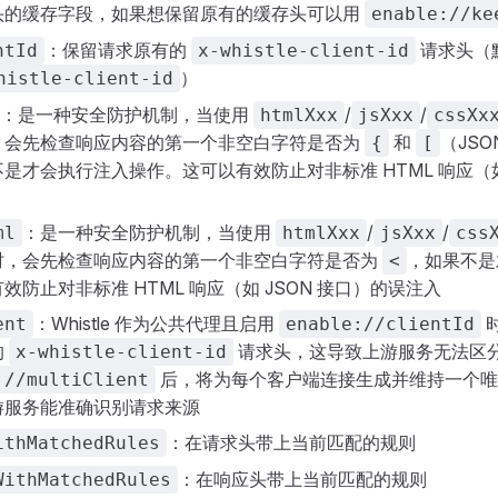
头的缓存字段，如果想保留原有的缓存头可以用
enable://ke
：保留请求原有的
请求头（
ntId
x-whistle-client-id
）
histle-client-id
：是一种安全防护机制，当使用
/
/
htmlXxx
jsXxx
cssXx
，会先检查响应内容的第一个非空白字符是否为
和
（JSO
{
[
是才会执行注入操作。这可以有效防止对非标准 HTML 响应（如 
：是一种安全防护机制，当使用
/
/
ml
htmlXxx
jsXxx
css
时，会先检查响应内容的第一个非空白字符是否为
，如果不是
<
效防止对非标准 HTML 响应（如 JSON 接口）的误注入
：Whistle 作为公共代理且启用
ent
enable://clientId
的
请求头，这导致上游服务无法区
x-whistle-client-id
后，将为每个客户端连接生成并维持一个唯
://multiClient
游服务能准确识别请求来源
：在请求头带上当前匹配的规则
ithMatchedRules
：在响应头带上当前匹配的规则
WithMatchedRules