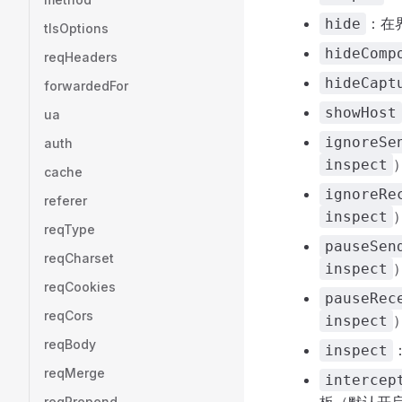
：在
hide
tlsOptions
hideComp
reqHeaders
hideCapt
forwardedFor
showHost
ua
ignoreSe
auth
inspect
cache
ignoreRe
referer
inspect
reqType
pauseSen
reqCharset
inspect
reqCookies
pauseRec
reqCors
inspect
reqBody
inspect
reqMerge
intercep
reqPrepend