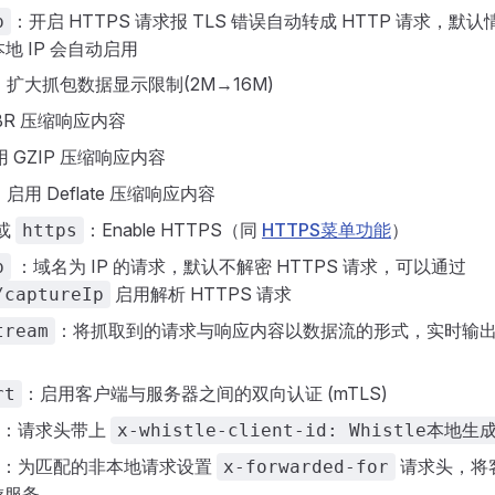
：开启 HTTPS 请求报 TLS 错误自动转成 HTTP 请求，默
p
 是本地 IP 会自动启用
：扩大抓包数据显示限制(2M→16M)
BR 压缩响应内容
 GZIP 压缩响应内容
：启用 Deflate 压缩响应内容
或
：Enable HTTPS（同
HTTPS菜单功能
）
https
：域名为 IP 的请求，默认不解密 HTTPS 请求，可以通过
p
启用解析 HTTPS 请求
/captureIp
：将抓取到的请求与响应内容以数据流的形式，实时输
tream
：启用客户端与服务器之间的双向认证 (mTLS)
rt
：请求头带上
x-whistle-client-id: Whistle本地
：为匹配的非本地请求设置
请求头，将
x-forwarded-for
游服务