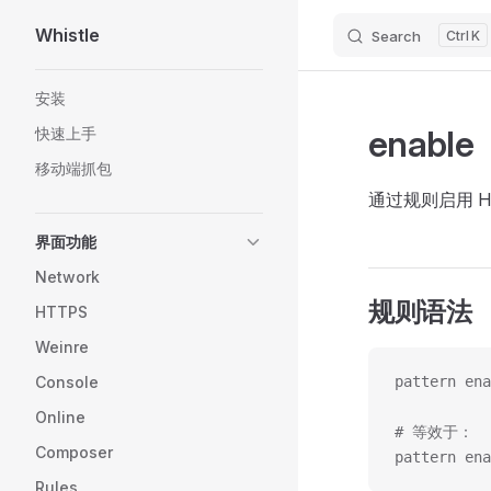
Whistle
Search
K
Skip to content
Sidebar Navigation
安装
enable
快速上手
移动端抓包
通过规则启用 
界面功能
Network
规则语法
HTTPS
Weinre
Console
pattern ena
Online
# 等效于：
Composer
pattern ena
Rules