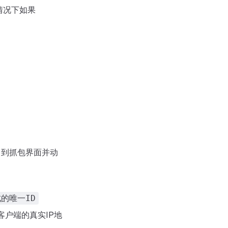
认情况下如果
出到抓包界面并动
生成的唯一ID
客户端的真实IP地