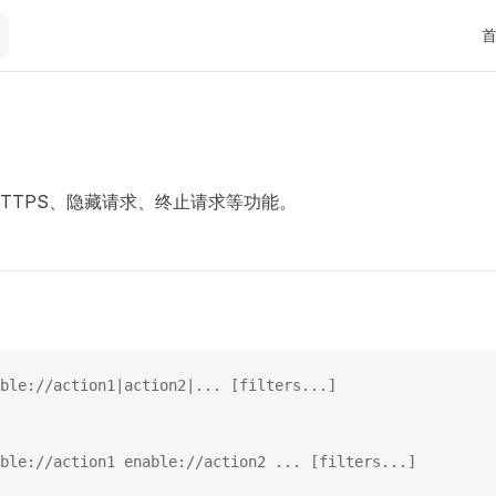
Mai
HTTPS、隐藏请求、终止请求等功能。
ble://action1|action2|... [filters...]
ble://action1 enable://action2 ... [filters...]