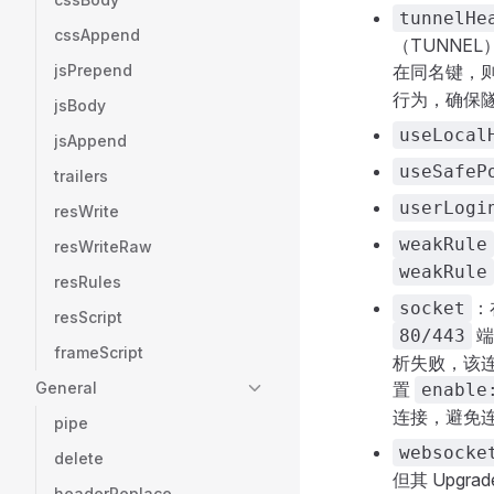
tunnelHe
cssAppend
（TUNNE
jsPrepend
在同名键，
行为，确保
jsBody
useLocal
jsAppend
useSafeP
trailers
userLogi
resWrite
weakRule
resWriteRaw
weakRule
resRules
：
socket
resScript
端
80/443
frameScript
析失败，该连
General
置
enable
连接，避免
pipe
websocke
delete
但其 Upgr
headerReplace