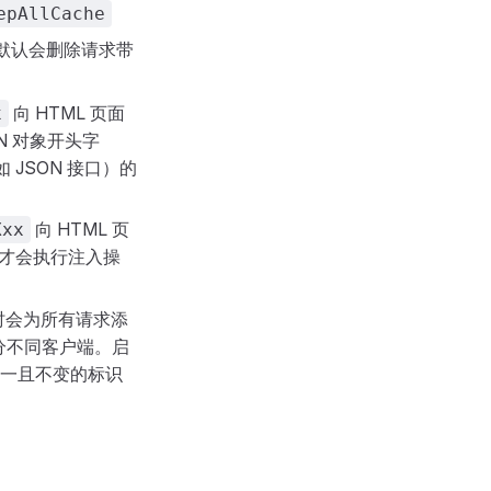
epAllCache
默认会删除请求带
向 HTML 页面
x
N 对象开头字
JSON 接口）的
向 HTML 页
Xxx
才会执行注入操
时会为所有请求添
分不同客户端。启
一且不变的标识