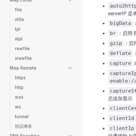
auto2htt
file
serverIP
xfile
bigData
tpl
：启用 
br
xtpl
：启用
gzip
rawfile
deflate
xrawfile
capture
Map Remote
captureI
https
enable:/
http
captureS
wss
态追加显示
ws
clientCe
tunnel
clientId
协议继承
clientIp
址透传给上
DNS Spoofing