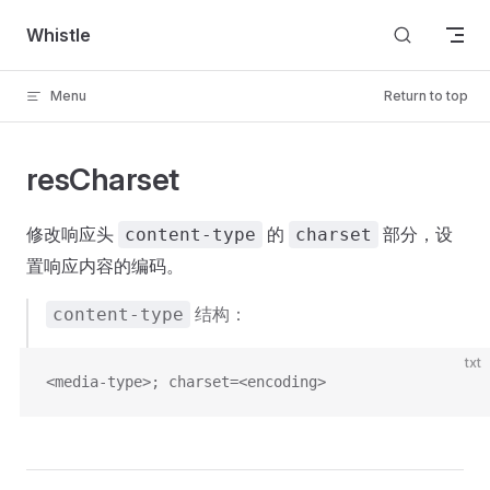
Skip to content
Whistle
Menu
Return to top
resCharset
修改响应头
的
部分，设
content-type
charset
置响应内容的编码。
结构：
content-type
txt
<media-type>; charset=<encoding>