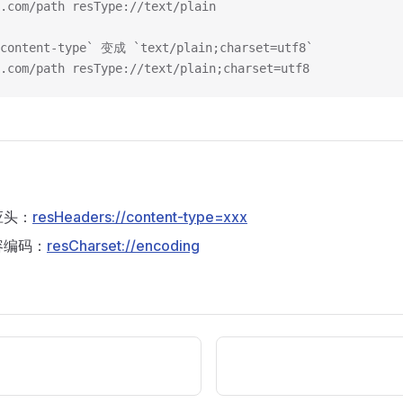
.com/path resType://text/plain
ntent-type` 变成 `text/plain;charset=utf8`
.com/path resType://text/plain;charset=utf8
应头：
resHeaders://content-type=xxx
容编码：
resCharset://encoding