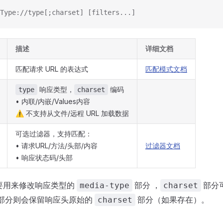
Type://type[;charset] [filters...]
描述
详细文档
匹配请求 URL 的表达式
匹配模式文档
响应类型，
编码
type
charset
• 内联/内嵌/Values内容
⚠️ 不支持从文件/远程 URL 加载数据
可选过滤器，支持匹配：
• 请求URL/方法/头部/内容
过滤器文档
• 响应状态码/头部
要用来修改响应类型的
部分 ，
部分
media-type
charset
部分则会保留响应头原始的
部分（如果存在）。
charset