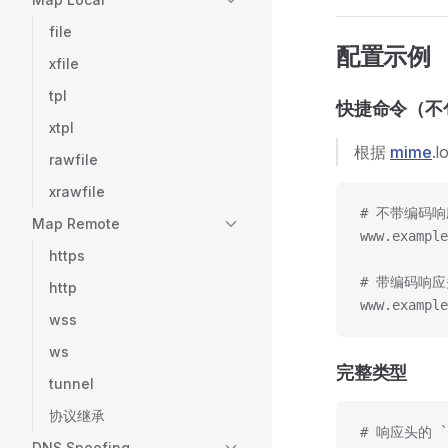
file
配置示例
xfile
tpl
快捷命令（不
xtpl
根据
mime
.
rawfile
xrawfile
# 不带编码响应头
Map Remote
www.example
https
# 带编码响应头的
http
www.example
wss
ws
完整类型
tunnel
协议继承
# 响应头的 `c
DNS Spoofing