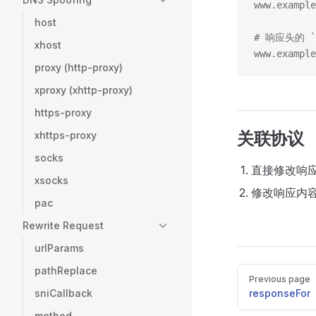
www.example
host
# 响应头的 `co
xhost
www.example
proxy (http-proxy)
xproxy (xhttp-proxy)
https-proxy
关联协议
xhttps-proxy
socks
直接修改响
xsocks
修改响应内
pac
Rewrite Request
urlParams
pathReplace
Pager
Previous page
sniCallback
responseFor
method