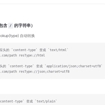
包含
的字符串）
/
lookup(type) 自动转换
的 `content-type` 变成 `text/html`
.com/path resType://html
 `content-type` 变成 `application/json;charset=utf8`
.com/path resType://json;charset=utf8
ontent-type` 变成 `text/plain`