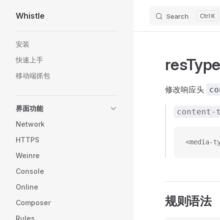
Whistle
Search
K
Skip to content
Sidebar Navigation
安装
resTyp
快速上手
移动端抓包
修改响应头
co
界面功能
content-
Network
HTTPS
<media-t
Weinre
Console
Online
规则语法
Composer
Rules