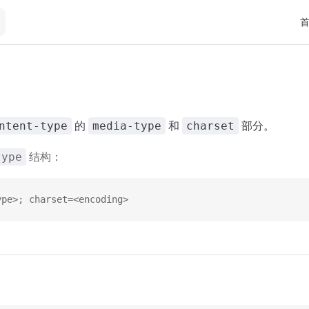
Mai
e
的
和
部分。
ntent-type
media-type
charset
结构：
type
ype>; charset=<encoding>