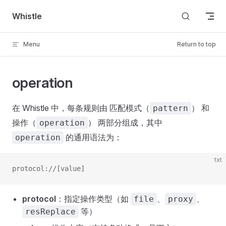
Skip to content
Whistle
Menu
Return to top
operation
在 Whistle 中，每条规则由 匹配模式（
） 和
pattern
操作（
） 两部分组成，其中
operation
的通用语法为：
operation
txt
protocol://[value]
protocol
：指定操作类型（如
、
、
file
proxy
等）
resReplace