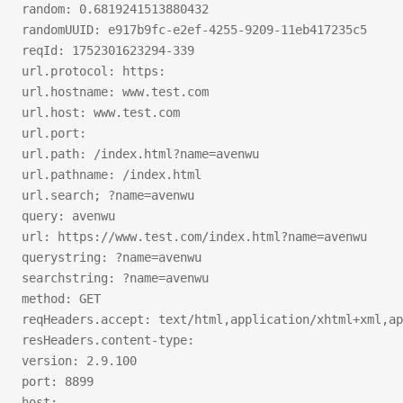
random: 0.6819241513880432
randomUUID: e917b9fc-e2ef-4255-9209-11eb417235c5
reqId: 1752301623294-339
url.protocol: https:
url.hostname: www.test.com
url.host: www.test.com
url.port: 
url.path: /index.html?name=avenwu
url.pathname: /index.html
url.search; ?name=avenwu
query: avenwu
url: https://www.test.com/index.html?name=avenwu
querystring: ?name=avenwu
searchstring: ?name=avenwu
method: GET
reqHeaders.accept: text/html,application/xhtml+xml,ap
resHeaders.content-type: 
version: 2.9.100
port: 8899
host: 