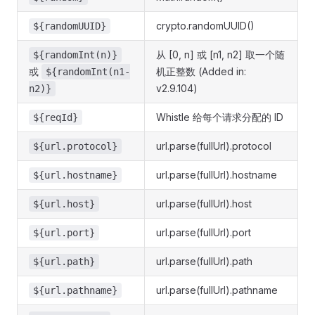
crypto.randomUUID()
${randomUUID}
从 [0, n] 或 [n1, n2] 取一个随
${randomInt(n)}
或
机正整数 (Added in:
${randomInt(n1-
v2.9.104)
n2)}
Whistle 给每个请求分配的 ID
${reqId}
url.parse(fullUrl).protocol
${url.protocol}
url.parse(fullUrl).hostname
${url.hostname}
url.parse(fullUrl).host
${url.host}
url.parse(fullUrl).port
${url.port}
url.parse(fullUrl).path
${url.path}
url.parse(fullUrl).pathname
${url.pathname}