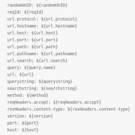
randomUUID: ${randomUUID}
reqId: ${reqId}
url.protocol: ${url.protocol}
url.hostname: ${url.hostname}
url.host: ${url.host}
url.port: ${url.port}
url.path: ${url.path}
url.pathname: ${url.pathname}
url.search; ${url.search}
query: ${query.name}
url: ${url}
querystring: ${querystring}
searchstring: ${searchstring}
method: ${method}
reqHeaders.accept: ${reqHeaders.accept}
resHeaders.content-type: ${resHeaders.content-type}
version: ${version}
port: ${port}
host: ${host}