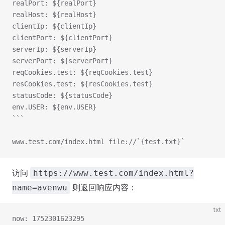
realPort: ${realPort}
realHost: ${realHost}
clientIp: ${clientIp}
clientPort: ${clientPort}
serverIp: ${serverIp}
serverPort: ${serverPort}
reqCookies.test: ${reqCookies.test}
resCookies.test: ${resCookies.test}
statusCode: ${statusCode}
env.USER: ${env.USER}
```
www.test.com/index.html file://`{test.txt}`
访问
https://www.test.com/index.html?
则返回响应内容：
name=avenwu
txt
now: 1752301623295