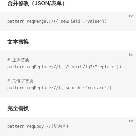
合并修改（JSON/表单）
txt
pattern reqMerge://({"newField":"value"})
文本替换
txt
# 正则替换
pattern reqReplace://({"/search/ig":"replace"})
# 关键字替换
pattern reqReplace://({"search":"replace"})
完全替换
txt
pattern reqBody://(新内容)