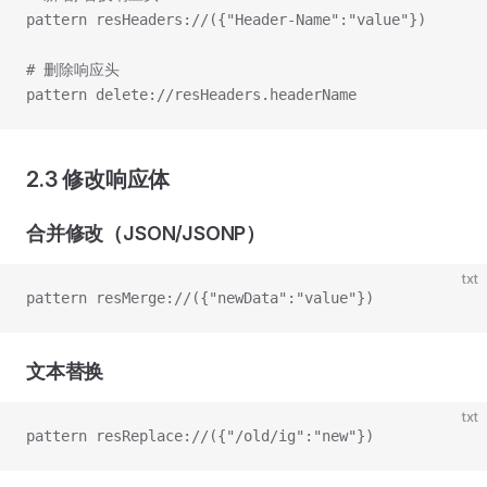
pattern resHeaders://({"Header-Name":"value"})
# 删除响应头
pattern delete://resHeaders.headerName
2.3 修改响应体
合并修改（JSON/JSONP）
txt
pattern resMerge://({"newData":"value"})
文本替换
txt
pattern resReplace://({"/old/ig":"new"})