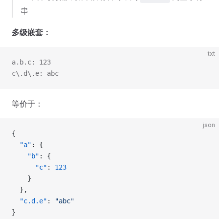
串
多级嵌套：
txt
a.b.c: 123
c\.d\.e: abc
等价于：
json
{
  "a"
: {
    "b"
: {
      "c"
: 
123
    }
  },
  "c.d.e"
: 
"abc"
}