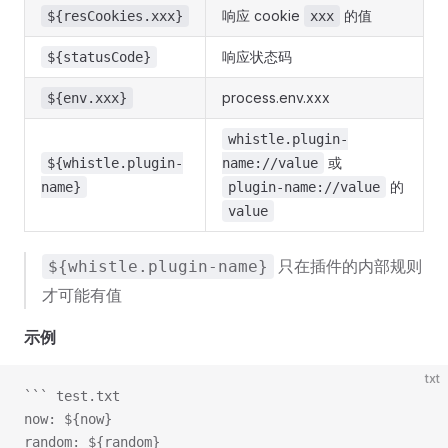
响应 cookie
的值
${resCookies.xxx}
xxx
响应状态码
${statusCode}
process.env.xxx
${env.xxx}
whistle.plugin-
或
${whistle.plugin-
name://value
的
name}
plugin-name://value
value
只在插件的内部规则
${whistle.plugin-name}
才可能有值
示例
txt
``` test.txt
now: ${now}
random: ${random}