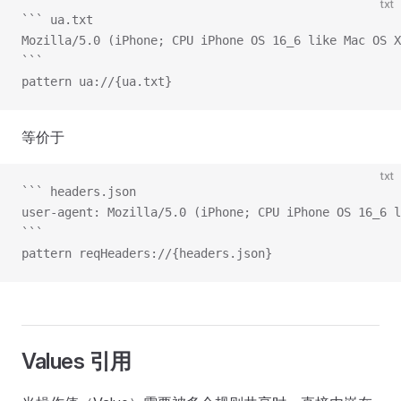
txt
``` ua.txt
Mozilla/5.0 (iPhone; CPU iPhone OS 16_6 like Mac OS X
```
pattern ua://{ua.txt}
等价于
txt
``` headers.json
user-agent: Mozilla/5.0 (iPhone; CPU iPhone OS 16_6 l
```
pattern reqHeaders://{headers.json}
Values 引用