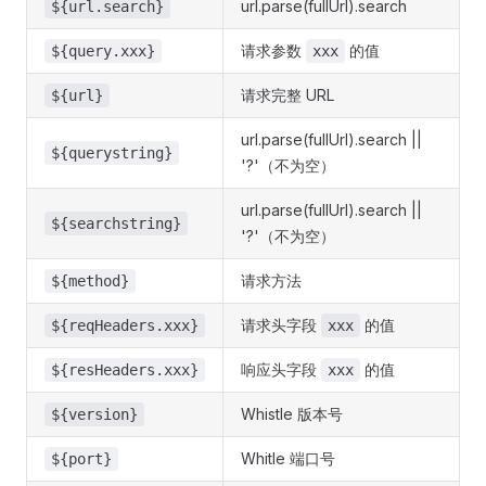
url.parse(fullUrl).search
${url.search}
请求参数
的值
${query.xxx}
xxx
请求完整 URL
${url}
url.parse(fullUrl).search ||
${querystring}
'?'（不为空）
url.parse(fullUrl).search ||
${searchstring}
'?'（不为空）
请求方法
${method}
请求头字段
的值
${reqHeaders.xxx}
xxx
响应头字段
的值
${resHeaders.xxx}
xxx
Whistle 版本号
${version}
Whitle 端口号
${port}