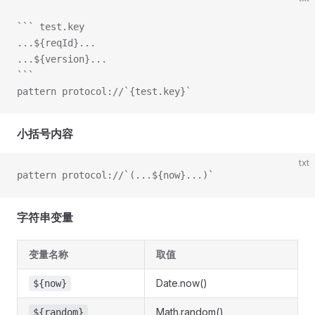
``` test.key
...${reqId}...
...${version}...
```
pattern protocol://`{test.key}`
小括号内容
txt
pattern protocol://`(...${now}...)`
字符串变量
变量名称
取值
Date.now()
${now}
Math.random()
${random}