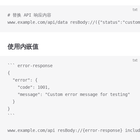
txt
# 替换 API 响应内容
www.example.com/api/data resBody://({"status":"custom
使用内嵌值
txt
``` error-response
{
  "error": {
    "code": 1001,
    "message": "Custom error message for testing"
  }
}
```
www.example.com/api resBody://{error-response} includ