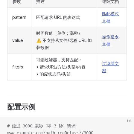
参数
描述
详细文档
匹配模式
pattern
匹配请求 URL 的表达式
文档
时间数值（单位：毫秒）
操作指令
value
⚠️ 不支持从文件/远程 URL 加
文档
载数据
可选过滤器，支持匹配：
过滤器文
filters
• 请求URL/方法/头部/内容
档
• 响应状态码/头部
配置示例
txt
# 延迟 3000 毫秒（即 3 秒）请求
www.example.com/path reqDelay://3000