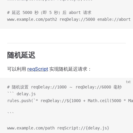
# 延迟 5000 秒（即 5 秒）后 abort 请求
www.example.com/path2 reqDelay://5000 enable://abort
随机延迟
可以利用
reqScript
实现随机延迟请求：
txt
# 随机设置 reqDelay://1000 ～ reqDelay://6000 毫秒
``` delay.js
rules.push(`* reqDelay://${1000 + Math.ceil(5000 * Ma
```
www.example.com/path reqScript://{delay.js}