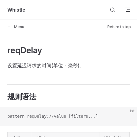
Skip to content
Whistle
Menu
Return to top
reqDelay
设置延迟请求的时间(单位：毫秒)。
规则语法
txt
pattern reqDelay://value [filters...]