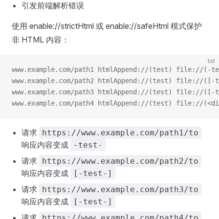
引发前端解析错误
使用 enable://strictHtml 或 enable://safeHtml 模式保护
非 HTML 内容：
txt
www.example.com/path1 htmlAppend://(test) file://(-te
www.example.com/path2 htmlAppend://(test) file://([-t
www.example.com/path3 htmlAppend://(test) file://([-t
www.example.com/path4 htmlAppend://(test) file://(<di
请求
https://www.example.com/path1/to
响应内容变成
-test-
请求
https://www.example.com/path2/to
响应内容变成
[-test-]
请求
https://www.example.com/path3/to
响应内容变成
[-test-]
请求
https://www.example.com/path4/to