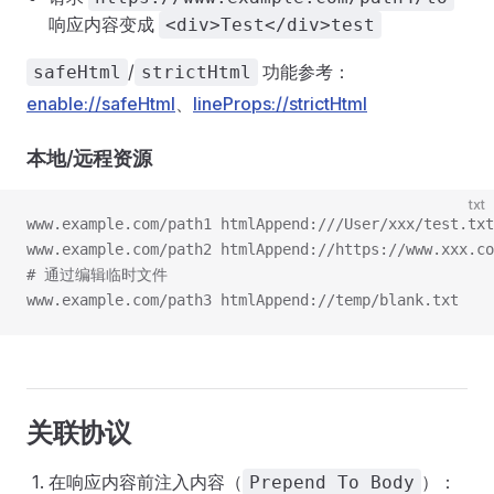
响应内容变成
<div>Test</div>test
/
功能参考：
safeHtml
strictHtml
enable://safeHtml
、
lineProps://strictHtml
本地/远程资源
txt
www.example.com/path1 htmlAppend:///User/xxx/test.txt
www.example.com/path2 htmlAppend://https://www.xxx.co
# 通过编辑临时文件
www.example.com/path3 htmlAppend://temp/blank.txt
关联协议
在响应内容前注入内容（
）：
Prepend To Body