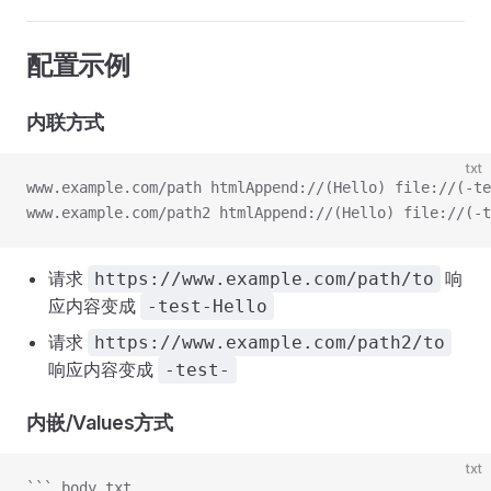
配置示例
内联方式
txt
www.example.com/path htmlAppend://(Hello) file://(-te
www.example.com/path2 htmlAppend://(Hello) file://(-t
请求
响
https://www.example.com/path/to
应内容变成
-test-Hello
请求
https://www.example.com/path2/to
响应内容变成
-test-
内嵌/Values方式
txt
``` body.txt