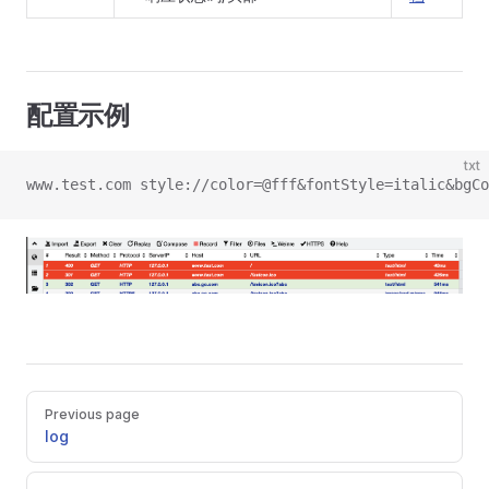
配置示例
txt
www.test.com style://color=@fff&fontStyle=italic&bgCo
Pager
Previous page
log