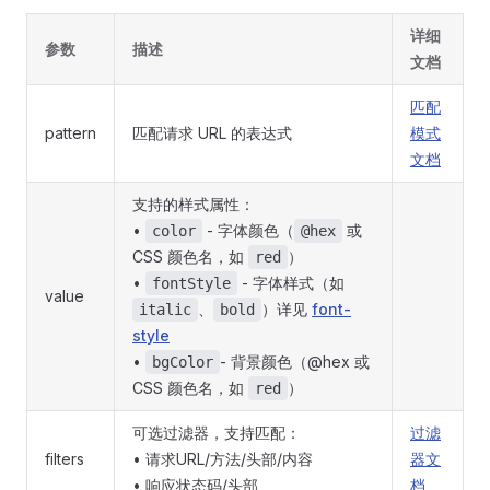
详细
参数
描述
文档
匹配
pattern
匹配请求 URL 的表达式
模式
文档
支持的样式属性：
•
- 字体颜色（
或
color
@hex
CSS 颜色名，如
）
red
•
- 字体样式（如
fontStyle
value
、
）详见
font-
italic
bold
style
•
- 背景颜色（@hex 或
bgColor
CSS 颜色名，如
）
red
可选过滤器，支持匹配：
过滤
filters
• 请求URL/方法/头部/内容
器文
• 响应状态码/头部
档