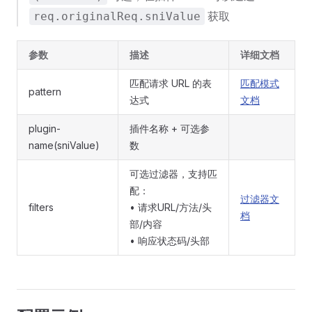
获取
req.originalReq.sniValue
参数
描述
详细文档
匹配请求 URL 的表
匹配模式
pattern
达式
文档
plugin-
插件名称 + 可选参
name(sniValue)
数
可选过滤器，支持匹
配：
过滤器文
filters
• 请求URL/方法/头
档
部/内容
• 响应状态码/头部