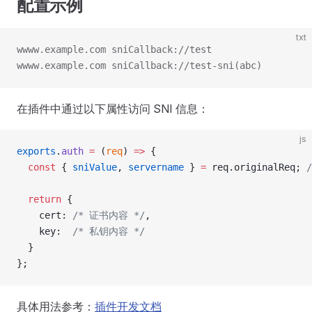
配置示例
txt
wwww.example.com sniCallback://test
wwww.example.com sniCallback://test-sni(abc)
在插件中通过以下属性访问 SNI 信息：
js
exports
.
auth
 =
 (
req
) 
=>
 {
  const
 { 
sniValue
, 
servername
 } 
=
 req.originalReq; 
  return
 {
    cert: 
/* 证书内容 */
,
    key:  
/* 私钥内容 */
  }
};
具体用法参考：
插件开发文档